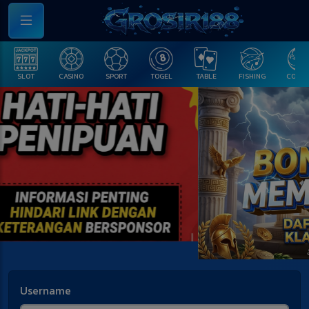
SLOT
CASINO
SPORT
TOGEL
TABLE
FISHING
COCK F
Username