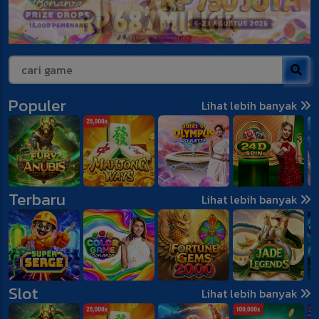
Populer
Lihat lebih banyak
Terbaru
Lihat lebih banyak
Slot
Lihat lebih banyak