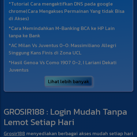
*Tutorial Cara mengaktifkan DNS pada google
chrome(Cara Mengakses Permainan Yang tidak Bisa
di Akses)
*Cara Memindahkan M-Banking BCA ke HP Lain
tanpa ke Bank
*AC Milan Vs Juventus 0-0: Massimiliano Allegri
Singgung Kans Finis di Zona UCL
*Hasil Genoa Vs Como 1907 0-2, I Lariani Dekati
Juventus
Lihat lebih banyak
GROSIR188 : Login Mudah Tanpa
Lemot Setiap Hari
Grosir188
menyediakan berbagai akses mudah setiap hari