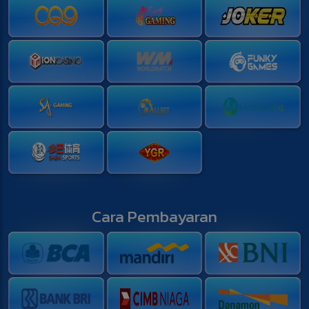
Cara Pembayaran