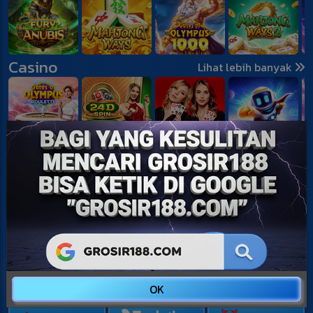
Casino
Lihat lebih banyak
Provider Kami
OK