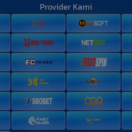
Provider Kami