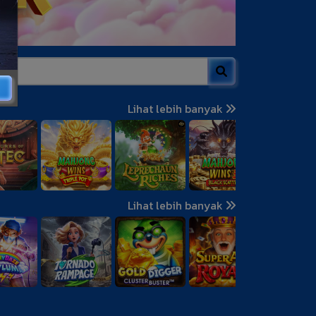
Lihat lebih banyak
Lihat lebih banyak