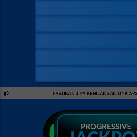
LOGIN
KAN JIKA KEHILANGAN LINK AKSES BISA KE LINK ANTI NAWALA 