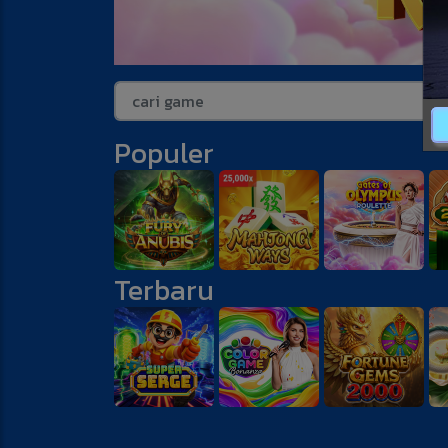
Populer
Terbaru