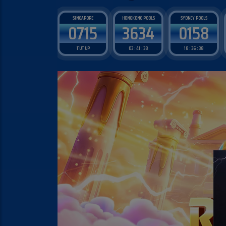
tic***158
Rp 370.000
Pasaran Togel
SINGAPORE
HONGKONG POOLS
SYDNEY POOLS
HONGKONG LOTTO
0715
3634
0158
1083
TUTUP
03 : 41 : 35
18 : 36 : 35
03 : 41 : 35