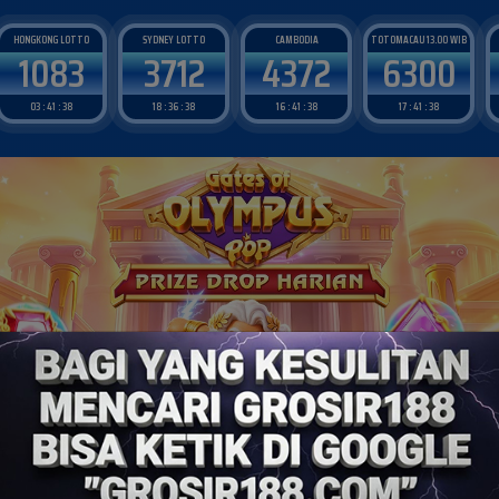
pis****94
Rp 100.000
ref******58
Rp 5.200.000
kaj****4
Rp 4.100.000
SYDNEY LOTTO
CAMBODIA
TOTOMACAU 13.00 WIB
EVERTON
T
bab******100
Rp 5.800.000
3712
4372
6300
2084
vaq*******8
Rp 2.700.000
18 : 36 : 35
16 : 41 : 35
17 : 41 : 35
20 : 11 : 35