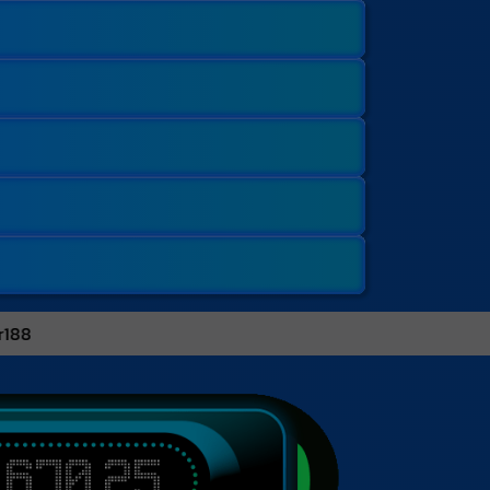
PROMOSI