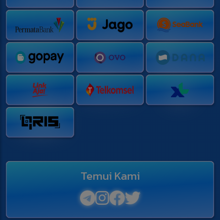
Temui Kami