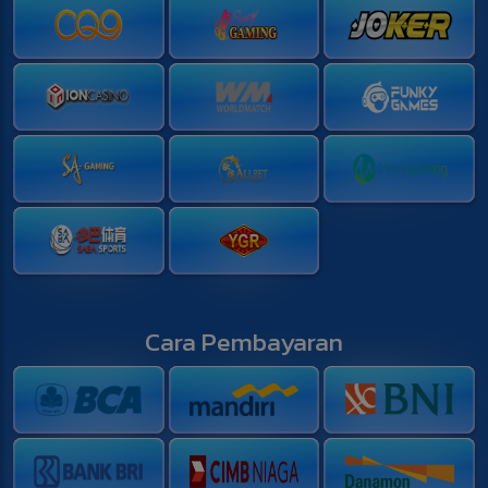
Cara Pembayaran