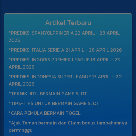
Artikel Terbaru
*PREDIKSI SPANYOLPRIMER A 22 APRIL - 28 APRIL
2026
*PREDIKSI ITALIA SERIE A 21 APRIL - 28 APRIL 2026
*PREDIKSI INGGRIS PREMIER LEAGUE 18 APRIL - 23
APRIL 2026
*PREDIKSI INDONESIA SUPER LEAGUE 17 APRIL - 20
APRIL 2026
*TEKNIK JITU BERMAIN GAME SLOT
*TIPS-TIPS UNTUK BERMAIN GAME SLOT
*CARA PEMULA BERMAIN TOGEL
*Ajak Teman bermain dan Claim bonus tambahannya
perminggu.