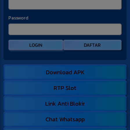
Password
LOGIN
DAFTAR
Download APK
RTP Slot
Link Anti Blokir
Chat Whatsapp